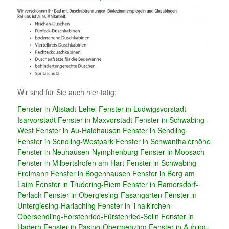
Wir sind für Sie auch hier tätig:
Fenster in Altstadt-Lehel
Fenster in Ludwigsvorstadt-
Isarvorstadt
Fenster in Maxvorstadt
Fenster in Schwabing-
West
Fenster in Au-Haidhausen
Fenster in Sendling
Fenster in Sendling-Westpark
Fenster in Schwanthalerhöhe
Fenster in Neuhausen-Nymphenburg
Fenster in Moosach
Fenster in Milbertshofen am Hart
Fenster in Schwabing-
Freimann
Fenster in Bogenhausen
Fenster in Berg am
Laim
Fenster in Trudering-Riem
Fenster in Ramersdorf-
Perlach
Fenster in Obergiesing-Fasangarten
Fenster in
Untergiesing-Harlaching
Fenster in Thalkirchen-
Obersendling-Forstenried-Fürstenried-Solln
Fenster in
Hadern
Fenster in Pasing-Obermenzing
Fenster in Aubing-